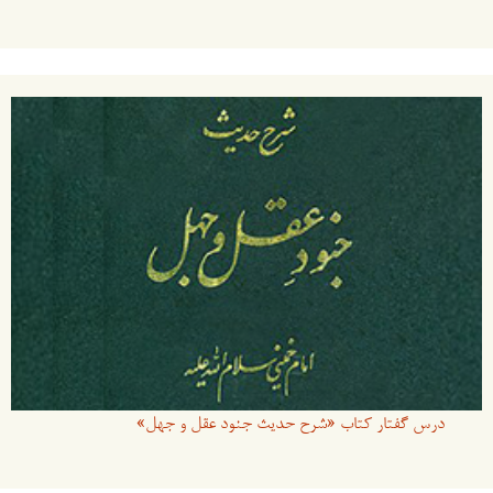
درس گفتار کتاب «شرح حدیث جنود عقل و جهل»