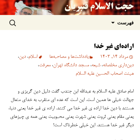
حجت الاسلام قنبریان
جستجو
رفتن
فهرست
برای:
به
اراده‌ای غیر خدا
نوشته‌ها
مرداد 14, 1403
یادداشت‌ها و مصاحبه‌ها
اسلام
،
دین
،
دین‌داری مخلصانه
،
شیعه
،
مسجد دانشگاه تهران
،
معرفت
،
هیئت اصحاب الحسین علیه السلام
امام صادق علیه السلام به عبدالله ابن جندب گفت دلیل دین گریزی و
جهالت خیلی ها همین است. این است که عده ای متقرب به خدای متعال
هستند با دین خدا اراده ی غیر خدا می کنند. اراده ی غیر خدا یعنی دنیا،
یعنی مقام یعنی ثروت یعنی شهرت یعنی محبوبیت یعنی همه ی چیزهای
دیگر غیر خدا هستند. این خیلی خطرناک است!