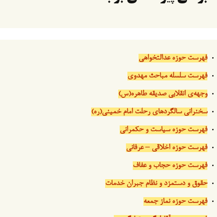
فهرست حوزه عدالتخواهی
فهرست سلسله مباحث مهدوی
وجهه‌ی انقلابی صدیقه طاهره(س)
سخنرانی سالگردهای رحلت امام خمینی(ره)
فهرست حوزه سیاست و حکمرانی
فهرست حوزه اخلاقی – عرفانی
فهرست حوزه حجاب و عفاف
حقوق و دستمزد و نظام جبران خدمات
فهرست حوزه نماز جمعه