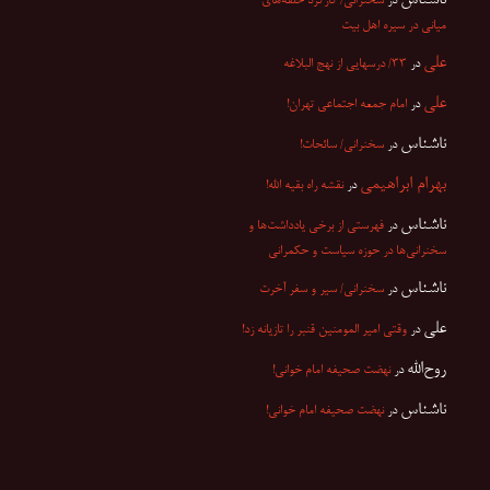
در
سخنرانی/ کارکرد حلقه‌های
میانی در سیره اهل بیت
علی
در
۳۳/ درسهایی از نهج البلاغه
علی
در
امام جمعه اجتماعی تهران!
ناشناس
در
سخنرانی/ سائحات!
بهرام ابراهیمی
در
نقشه راه بقیه الله!
ناشناس
در
فهرستی از برخی یادداشت‌ها و
سخنرانی‌ها در حوزه سیاست و حکمرانی
ناشناس
در
سخنرانی/ سیر و سفر آخرت
علی
در
وقتی امیر المومنین قنبر را تازیانه زد!
روح‌الله
در
نهضت صحیفه امام خوانی!
ناشناس
در
نهضت صحیفه امام خوانی!