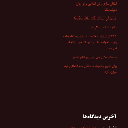
امکان سازیِ زبان انقلابی برای زبان
دیپلماتیک!
عَسَىٰ أَنْ یَبْعَثَکَ رَبُّکَ مَقَامًا مَحْمُودًا
مقاومت ضد زندگی نیست.
۷۷٪ از ایرانیان معتقدند اسرائیل به تفاهم‌نامه
پایبند نخواهد ماند و تعهدات خود را انجام
نمی‌دهد.
ساخت امکان هایی در برابر نظم دشمن ….
برای تغییر واقعیت ساختگی نظم انتفاعی باید
مبارزه کرد.
آخرین دیدگاه‌ها
ناشناس