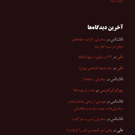
مبارزه کرد.
آخرین دیدگاه‌ها
ناشناس
در
سخنرانی/ کارکرد حلقه‌های
میانی در سیره اهل بیت
علی
در
۳۳/ درسهایی از نهج البلاغه
علی
در
امام جمعه اجتماعی تهران!
ناشناس
در
سخنرانی/ سائحات!
بهرام ابراهیمی
در
نقشه راه بقیه الله!
ناشناس
در
فهرستی از برخی یادداشت‌ها و
سخنرانی‌ها در حوزه سیاست و حکمرانی
ناشناس
در
سخنرانی/ سیر و سفر آخرت
علی
در
وقتی امیر المومنین قنبر را تازیانه زد!