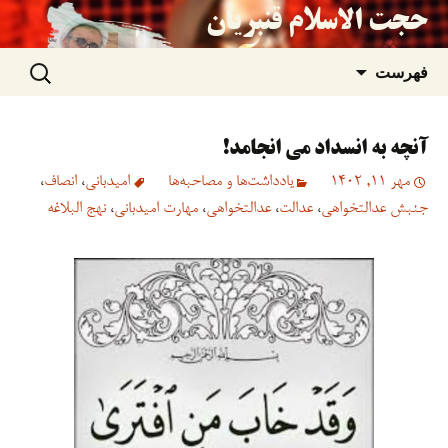
حجت الاسلام قنبریان
جستجو
رفتن
فهرست
برای:
به
آنچه به انسداد می انجامد!
نوشته‌ها
مهر 11, 1402
یادداشت‌ها و مصاحبه‌ها
امیدبانی
،
انصاف
،
جنبش عدالتخواهی
،
عدالت
،
عدالتخواهی
،
مهارت امیدبانی
،
نهج البلاغه