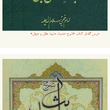
درس گفتار کتاب «شرح حدیث جنود عقل و جهل»