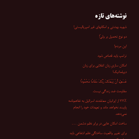
نوشته‌های تازه
شهید بهشتی و امکانهای غیر امپریالیستی!
دو نوع تحمیل بر ولیّ!
این مردم!
ترامپ باید قصاص شود
امکان سازیِ زبان انقلابی برای زبان
دیپلماتیک!
عَسَىٰ أَنْ یَبْعَثَکَ رَبُّکَ مَقَامًا مَحْمُودًا
مقاومت ضد زندگی نیست.
۷۷٪ از ایرانیان معتقدند اسرائیل به تفاهم‌نامه
پایبند نخواهد ماند و تعهدات خود را انجام
نمی‌دهد.
ساخت امکان هایی در برابر نظم دشمن ….
برای تغییر واقعیت ساختگی نظم انتفاعی باید