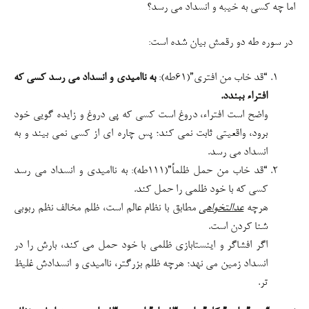
اما چه کسی به خیبه و انسداد می رسد؟
در سوره طه دو رقمش بیان شده است:
“قد خاب من افتری”(۶۱طه):
به ناامیدی و انسداد می رسد کسی که
افتراء ببندد.
واضح است افتراء، دروغ است کسی که پی دروغ و زایده گویی خود
برود، واقعیتی ثابت نمی کند؛ پس چاره ای از کسی نمی بیند و به
انسداد می رسد.
“قد خاب من حمل ظلماً”(۱۱۱طه): به ناامیدی و انسداد می رسد
کسی که با خود ظلمی را حمل کند.
هرچه
عدالتخواهی
مطابق با نظام عالم است، ظلم مخالف نظم ربوبی
شنا کردن است.
اگر افشاگر و اینستابازی ظلمی با خود حمل می کند، بارش را در
انسداد زمین می نهد؛ هرچه ظلم بزرگتر، ناامیدی و انسدادش غلیظ
تر.