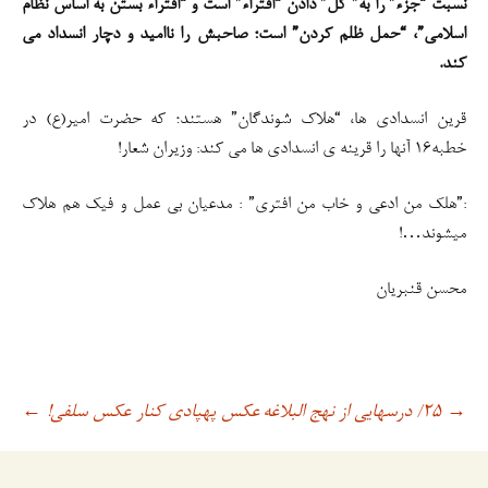
نسبت “جزء” را به” کل” دادن “افتراء” است و “افتراء بستن به اساس نظام
اسلامی”، “حمل ظلم کردن” است؛ صاحبش را ناامید و دچار انسداد می
کند.
قرین انسدادی ها، “هلاک شوندگان” هستند؛ که حضرت امیر(ع) در
خطبه۱۶ آنها را قرینه ی انسدادی ها می کند: وزیران شعار!
:”هلک من ادعی و خاب من افتری” : مدعیان بی عمل و فیک هم هلاک
میشوند…!
محسن قنبریان
۲۵/ درسهایی از نهج البلاغه
عکس پهپادی کنار عکس سلفی!
→
اوبری
←