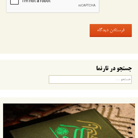
جستجو در تارنما
جستجو
برای: