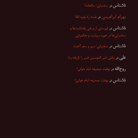
ناشناس
در
سخنرانی/ سائحات!
بهرام ابراهیمی
در
نقشه راه بقیه الله!
ناشناس
در
فهرستی از برخی یادداشت‌ها و
سخنرانی‌ها در حوزه سیاست و حکمرانی
ناشناس
در
سخنرانی/ سیر و سفر آخرت
علی
در
وقتی امیر المومنین قنبر را تازیانه زد!
روح‌الله
در
نهضت صحیفه امام خوانی!
ناشناس
در
نهضت صحیفه امام خوانی!