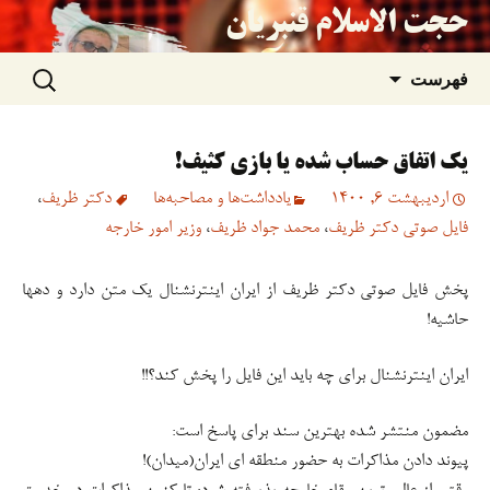
حجت الاسلام قنبریان
جستجو
رفتن
فهرست
برای:
به
یک اتفاق حساب شده یا بازی کثیف!
نوشته‌ها
اردیبهشت 6, 1400
یادداشت‌ها و مصاحبه‌ها
دکتر ظریف
،
فایل صوتی دکتر ظریف
،
محمد جواد ظریف
،
وزیر امور خارجه
پخش فایل صوتی دکتر ظریف از ایران اینترنشنال یک متن دارد و دهها
حاشیه!
ایران اینترنشنال برای چه باید این فایل را پخش کند؟!!
مضمون منتشر شده بهترین سند برای پاسخ است:
پیوند دادن مذاکرات به حضور منطقه ای ایران(میدان)!