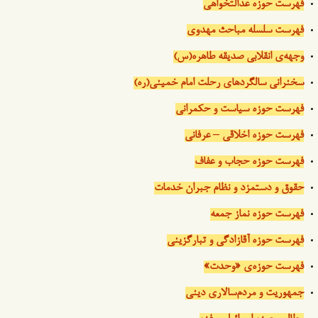
فهرست حوزه عدالتخواهی
فهرست سلسله مباحث مهدوی
وجهه‌ی انقلابی صدیقه طاهره(س)
سخنرانی سالگردهای رحلت امام خمینی(ره)
فهرست حوزه سیاست و حکمرانی
فهرست حوزه اخلاقی – عرفانی
فهرست حوزه حجاب و عفاف
حقوق و دستمزد و نظام جبران خدمات
فهرست حوزه نماز جمعه
فهرست حوزه آقازادگی و تبارگزینی
فهرست حوزه‌ی «وحدت»
جمهوریت و مردم‌سالاری دینی