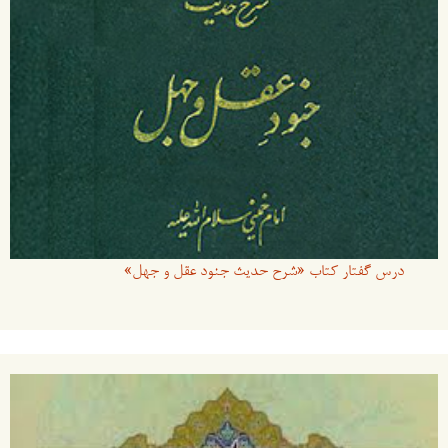
درس گفتار کتاب «شرح حدیث جنود عقل و جهل»