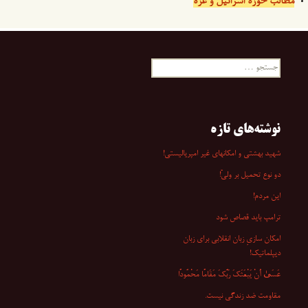
مطالب حوزه اسرائیل و غزه
جستجو
برای:
نوشته‌های تازه
شهید بهشتی و امکانهای غیر امپریالیستی!
دو نوع تحمیل بر ولیّ!
این مردم!
ترامپ باید قصاص شود
امکان سازیِ زبان انقلابی برای زبان
دیپلماتیک!
عَسَىٰ أَنْ یَبْعَثَکَ رَبُّکَ مَقَامًا مَحْمُودًا
مقاومت ضد زندگی نیست.