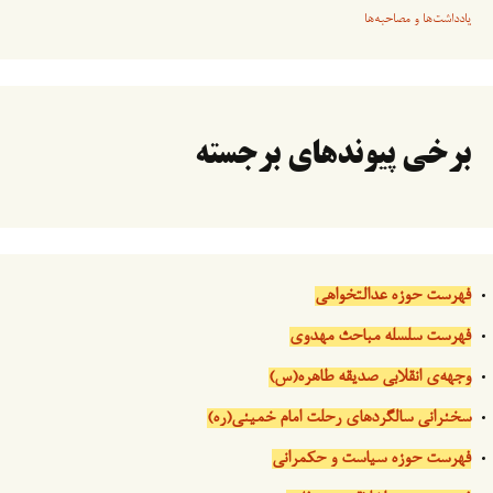
یادداشت‌ها و مصاحبه‌ها
برخی پیوندهای برجسته
فهرست حوزه عدالتخواهی
فهرست سلسله مباحث مهدوی
وجهه‌ی انقلابی صدیقه طاهره(س)
سخنرانی سالگردهای رحلت امام خمینی(ره)
فهرست حوزه سیاست و حکمرانی