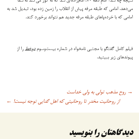
نتیجه چه شد؟ امامِ دهه ۷۰، امام‌زاده‌ای شد که نه کور می‌کند نه شفا
می‌دهد. امامی که طبقه مرفه پیش از انقلاب را زمین زده بود، تبدیل شد به
امامی که با خرده‌پاهای طبقه مرفه جدید هم نتواند برخورد کند.
فیلم کامل گفتگو با مجتبی نامخواه در شماره بیست‌وسوم
دوخط
را از
پیوندهای زیر ببینید.
روح مذهب تولی به ولی خداست
→
اوبری
از روحانیت مخدر تا روحانیتی که اهل گدایی توجه نیست!
←
وشته
دیدگاهتان را بنویسید