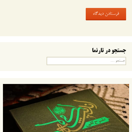
جستجو در تارنما
جستجو
برای: