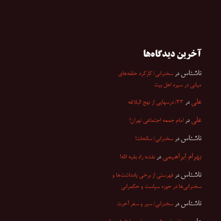
آخرین دیدگاه‌ها
ناشناس
در
سخنرانی/ کارکرد حلقه‌های
میانی در سیره اهل بیت
علی
در
۳۳/ درسهایی از نهج البلاغه
علی
در
امام جمعه اجتماعی تهران!
ناشناس
در
سخنرانی/ سائحات!
بهرام ابراهیمی
در
نقشه راه بقیه الله!
ناشناس
در
فهرستی از برخی یادداشت‌ها و
سخنرانی‌ها در حوزه سیاست و حکمرانی
ناشناس
در
سخنرانی/ سیر و سفر آخرت