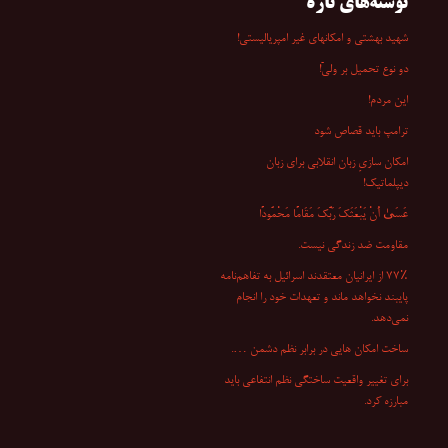
نوشته‌های تازه
شهید بهشتی و امکانهای غیر امپریالیستی!
دو نوع تحمیل بر ولیّ!
این مردم!
ترامپ باید قصاص شود
امکان سازیِ زبان انقلابی برای زبان
دیپلماتیک!
عَسَىٰ أَنْ یَبْعَثَکَ رَبُّکَ مَقَامًا مَحْمُودًا
مقاومت ضد زندگی نیست.
۷۷٪ از ایرانیان معتقدند اسرائیل به تفاهم‌نامه
پایبند نخواهد ماند و تعهدات خود را انجام
نمی‌دهد.
ساخت امکان هایی در برابر نظم دشمن ….
برای تغییر واقعیت ساختگی نظم انتفاعی باید
مبارزه کرد.