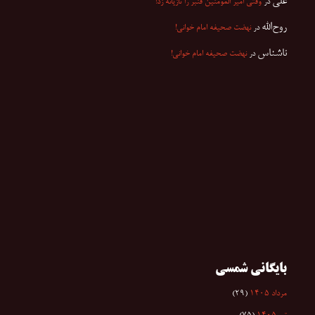
علی
در
وقتی امیر المومنین قنبر را تازیانه زد!
روح‌الله
در
نهضت صحیفه امام خوانی!
ناشناس
در
نهضت صحیفه امام خوانی!
بایگانی شمسی
مرداد ۱۴۰۵
(۲۹)