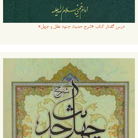
درس گفتار کتاب «شرح حدیث جنود عقل و جهل»