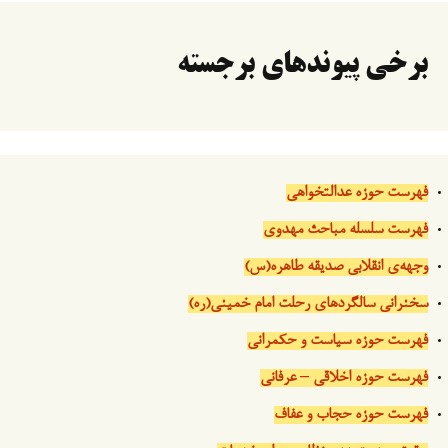
برخی پیوندهای برجسته
فهرست حوزه عدالتخواهی
فهرست سلسله مباحث مهدوی
وجهه‌ی انقلابی صدیقه طاهره(س)
سخنرانی سالگردهای رحلت امام خمینی(ره)
فهرست حوزه سیاست و حکمرانی
فهرست حوزه اخلاقی – عرفانی
فهرست حوزه حجاب و عفاف