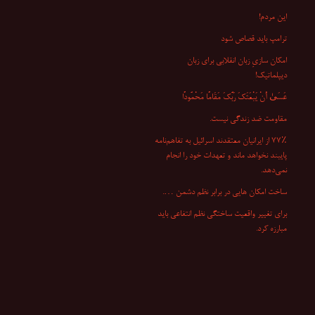
این مردم!
ترامپ باید قصاص شود
امکان سازیِ زبان انقلابی برای زبان
دیپلماتیک!
عَسَىٰ أَنْ یَبْعَثَکَ رَبُّکَ مَقَامًا مَحْمُودًا
مقاومت ضد زندگی نیست.
۷۷٪ از ایرانیان معتقدند اسرائیل به تفاهم‌نامه
پایبند نخواهد ماند و تعهدات خود را انجام
نمی‌دهد.
ساخت امکان هایی در برابر نظم دشمن ….
برای تغییر واقعیت ساختگی نظم انتفاعی باید
مبارزه کرد.