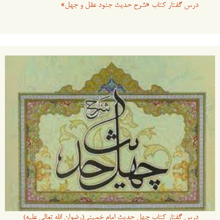
درس گفتار کتاب «شرح حدیث جنود عقل و جهل»
درس گفتار کتاب چهل حدیث امام خمینی(رضوان الله تعالی علیه)