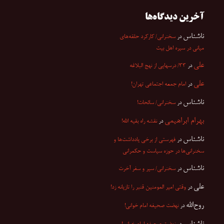
آخرین دیدگاه‌ها
ناشناس
در
سخنرانی/ کارکرد حلقه‌های
میانی در سیره اهل بیت
علی
در
۳۳/ درسهایی از نهج البلاغه
علی
در
امام جمعه اجتماعی تهران!
ناشناس
در
سخنرانی/ سائحات!
بهرام ابراهیمی
در
نقشه راه بقیه الله!
ناشناس
در
فهرستی از برخی یادداشت‌ها و
سخنرانی‌ها در حوزه سیاست و حکمرانی
ناشناس
در
سخنرانی/ سیر و سفر آخرت
علی
در
وقتی امیر المومنین قنبر را تازیانه زد!
روح‌الله
در
نهضت صحیفه امام خوانی!
ناشناس