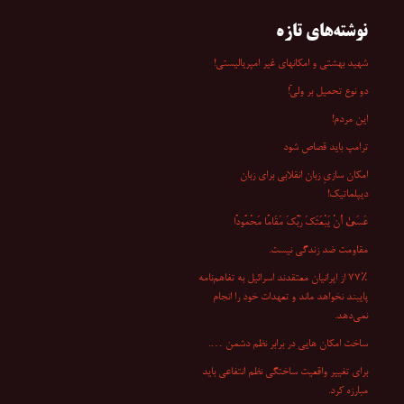
نوشته‌های تازه
شهید بهشتی و امکانهای غیر امپریالیستی!
دو نوع تحمیل بر ولیّ!
این مردم!
ترامپ باید قصاص شود
امکان سازیِ زبان انقلابی برای زبان
دیپلماتیک!
عَسَىٰ أَنْ یَبْعَثَکَ رَبُّکَ مَقَامًا مَحْمُودًا
مقاومت ضد زندگی نیست.
۷۷٪ از ایرانیان معتقدند اسرائیل به تفاهم‌نامه
پایبند نخواهد ماند و تعهدات خود را انجام
نمی‌دهد.
ساخت امکان هایی در برابر نظم دشمن ….
برای تغییر واقعیت ساختگی نظم انتفاعی باید
مبارزه کرد.