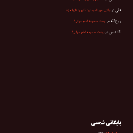
علی
در
وقتی امیر المومنین قنبر را تازیانه زد!
روح‌الله
در
نهضت صحیفه امام خوانی!
ناشناس
در
نهضت صحیفه امام خوانی!
بایگانی شمسی