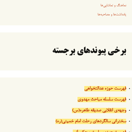
نماهنگ و تماشایی‌ها
یادداشت‌ها و مصاحبه‌ها
برخی پیوندهای برجسته
فهرست حوزه عدالتخواهی
فهرست سلسله مباحث مهدوی
وجهه‌ی انقلابی صدیقه طاهره(س)
سخنرانی سالگردهای رحلت امام خمینی(ره)