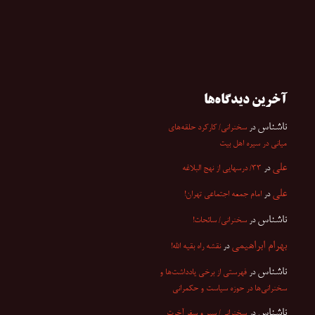
آخرین دیدگاه‌ها
ناشناس
در
سخنرانی/ کارکرد حلقه‌های
میانی در سیره اهل بیت
علی
در
۳۳/ درسهایی از نهج البلاغه
علی
در
امام جمعه اجتماعی تهران!
ناشناس
در
سخنرانی/ سائحات!
بهرام ابراهیمی
در
نقشه راه بقیه الله!
ناشناس
در
فهرستی از برخی یادداشت‌ها و
سخنرانی‌ها در حوزه سیاست و حکمرانی
ناشناس
در
سخنرانی/ سیر و سفر آخرت