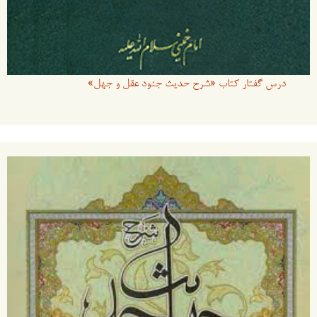
درس گفتار کتاب «شرح حدیث جنود عقل و جهل»