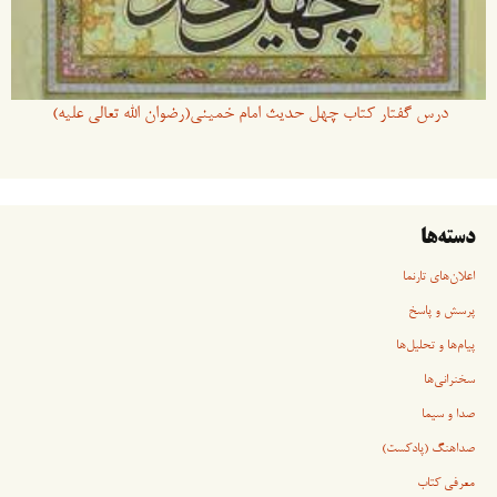
درس گفتار کتاب چهل حدیث امام خمینی(رضوان الله تعالی علیه)
دسته‌ها
اعلان‌های تارنما
پرسش و پاسخ
پیام‌ها و تحلیل‌ها
سخنرانی‏‏‌ها
صدا و سیما
صداهنگ (پادکست)
معرفی کتاب