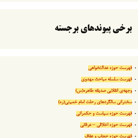
برخی پیوندهای برجسته
فهرست حوزه عدالتخواهی
فهرست سلسله مباحث مهدوی
وجهه‌ی انقلابی صدیقه طاهره(س)
سخنرانی سالگردهای رحلت امام خمینی(ره)
فهرست حوزه سیاست و حکمرانی
فهرست حوزه اخلاقی – عرفانی
فهرست حوزه حجاب و عفاف