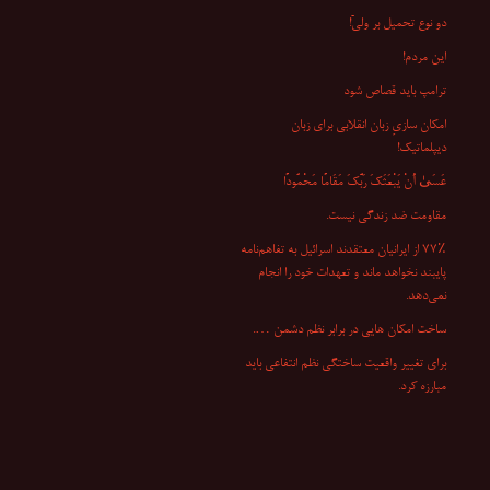
دو نوع تحمیل بر ولیّ!
این مردم!
ترامپ باید قصاص شود
امکان سازیِ زبان انقلابی برای زبان
دیپلماتیک!
عَسَىٰ أَنْ یَبْعَثَکَ رَبُّکَ مَقَامًا مَحْمُودًا
مقاومت ضد زندگی نیست.
۷۷٪ از ایرانیان معتقدند اسرائیل به تفاهم‌نامه
پایبند نخواهد ماند و تعهدات خود را انجام
نمی‌دهد.
ساخت امکان هایی در برابر نظم دشمن ….
برای تغییر واقعیت ساختگی نظم انتفاعی باید
مبارزه کرد.