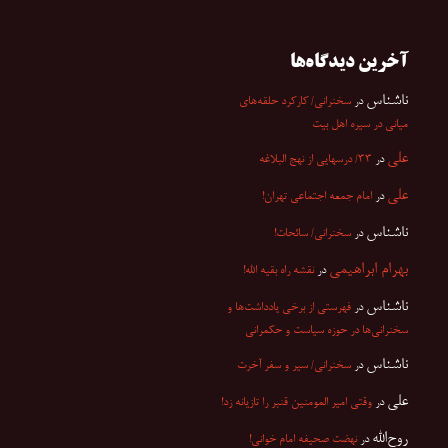
آخرین دیدگاه‌ها
ناشناس
در
سخنرانی/ کارکرد حلقه‌های
میانی در سیره اهل بیت
علی
در
۳۳/ درسهایی از نهج البلاغه
علی
در
امام جمعه اجتماعی تهران!
ناشناس
در
سخنرانی/ سائحات!
بهرام ابراهیمی
در
نقشه راه بقیه الله!
ناشناس
در
فهرستی از برخی یادداشت‌ها و
سخنرانی‌ها در حوزه سیاست و حکمرانی
ناشناس
در
سخنرانی/ سیر و سفر آخرت
علی
در
وقتی امیر المومنین قنبر را تازیانه زد!
روح‌الله
در
نهضت صحیفه امام خوانی!