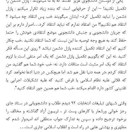
” یکی از دوستان دانشجوی عزیز گفتند که به ما میگویند : پازل دشمن را
تکمیل نکنید! – این از حرفهایی است که بنده زیاد تکرار میکنم : پازل
دشمن را نباید تکمیل کرد- ایشان میگویند خب پس انتقاد چه میشود ؟
انتقاد هم نکنیم؟! من اعتقاد ندارم که نباید انتقاد کرد…اصرار دارم بر این
که جریان دانشجویی و جنبش دانشجویی موضع انتقادی خودش را حتما
حفظ کند به هیچ وجه توصیه ما این نیست که شما انتقاد نکنید .خب چکار
کنیم که این انتقاد تکمیل کننده پازل دشمن نباشد ؟ روی این مسأله فکر
کنید .نه این که بگوییم تکمیل پازل دشمن که یک امر منفی است با لزوم
انتقاد که یک امر مثبت است منافات دارد. نه؛ خب خود شما هم گفتید من
انتقاد کردم ،در همه دنیا نقل هم شد اما هیچکس در دنیا ادعا نخواهد کرد
که فلانی علیه نظام اسلامی یا فرض کنید که علیه تشکیلات اجرایی یا
تقنینی کشور دارد اقدام میکند .خب شما هم همین جور انتقاد کنید”.
وقتی شبهای تبلیغات انتخابات ۹۲ دیدم طلاب و دانشجویانی در ستاد جای
رجز خوانی ورشعار یا کارهای پست تر ، تریبون آزاد گذاشته و مخالف را
برخود ترجیح داده و سپس به تدارک جواب منطقی اند امیدوار شدم که
مطهری و بهشتی هایی در راه است و انقلاب اسلامی جاری است…