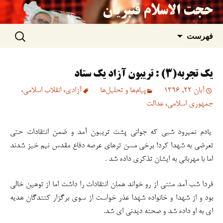
حجت الاسلام قنبریان
جستجو
رفتن
فهرست
برای:
به
یک تجربه(۳) : تریبون آزاد یک ستاد
نوشته‌ها
آبان 22, 1396
پیام‌ها و تحلیل‌ها
آزادی
،
انقلاب اسلامی
،
جمهوری اسلامی
،
عدالت
یادم نمیرود شبی که جوانی پشت تریبون آمد و ضمن انتقادات حتی
تعرضی به شهدا کرد! برخی مسن ترهای عرصه دفاع مقدس نیم خیز شدند
اما با مهربانی به ایشان تذکری داده شد .
فردا شب آمد متنی از رو خواند همان انتقادات را داشت اما از توهین خالی
بود و از شهدا و خانواده شهدا عذر خواست از سوی برگزار کنندگان هدیه
ای به او داده شد و صحنه دیدنی ای شد.