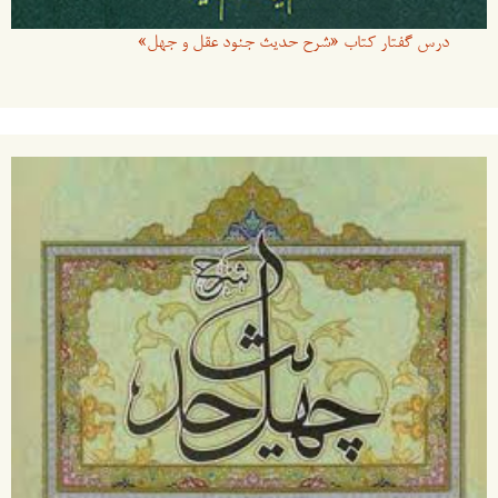
درس گفتار کتاب «شرح حدیث جنود عقل و جهل»