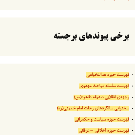
برخی پیوندهای برجسته
فهرست حوزه عدالتخواهی
فهرست سلسله مباحث مهدوی
وجهه‌ی انقلابی صدیقه طاهره(س)
سخنرانی سالگردهای رحلت امام خمینی(ره)
فهرست حوزه سیاست و حکمرانی
فهرست حوزه اخلاقی – عرفانی