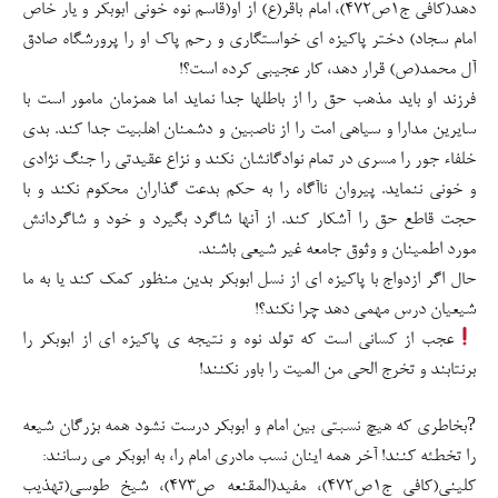
دهد(کافی ج۱ص۴۷۲)، امام باقر(ع) از او(قاسم نوه خونی ابوبکر و یار خاص
امام سجاد) دختر پاکیزه ای خواستگاری و رحم پاک او را پرورشگاه صادق
آل محمد(ص) قرار دهد، کار عجیبی کرده است؟!
فرزند او باید مذهب حق را از باطلها جدا نماید اما همزمان مامور است با
سایرین مدارا و سیاهی امت را از ناصبین و دشمنان اهلبیت جدا کند. بدی
خلفاء جور را مسری در تمام نوادگانشان نکند و نزاع عقیدتی را جنگ نژادی
و خونی ننماید. پیروان ناآگاه را به حکم بدعت گذاران محکوم نکند و با
حجت قاطع حق را آشکار کند. از آنها شاگرد بگیرد و خود و شاگردانش
مورد اطمینان و وثوق جامعه غیر شیعی باشند.
حال اگر ازدواج با پاکیزه ای از نسل ابوبکر بدین منظور کمک کند یا به ما
شیعیان درس مهمی دهد چرا نکند؟!
عجب از کسانی است که تولد نوه و نتیجه ی پاکیزه ای از ابوبکر را
برنتابند و تخرج الحی من المیت را باور نکنند!
?بخاطری که هیچ نسبتی بین امام و ابوبکر درست نشود همه بزرگان شیعه
را تخطئه کنند! آخر همه اینان نسب مادری امام را، به ابوبکر می رسانند:
کلینی(کافی ج۱ص۴۷۲)، مفید(المقنعه ص۴۷۳)، شیخ طوسی(تهذیب