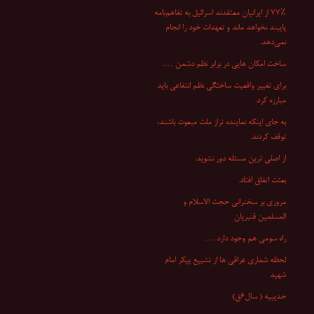
۷۷٪ از ایرانیان معتقدند اسرائیل به تفاهم‌نامه
پایبند نخواهد ماند و تعهدات خود را انجام
نمی‌دهد.
ساخت امکان هایی در برابر نظم دشمن ….
برای تغییر واقعیت ساختگی نظم انتفاعی باید
مبارزه کرد.
به جای اینکه نماینده تراز ملت مبعوث باشند،
توقف کردند.
از اصلی ترین مسئله دور نشوید.
بعثت اتفاق افتاد.
مروری بر سخنرانی‌ حجت الاسلام و
المسلمین قنبریان
راه سومی هم وجود دارد …
لحظه شماری عراقی ها از تشییع پیکر امام
شهید
حدیبیه ( سال۶ق)