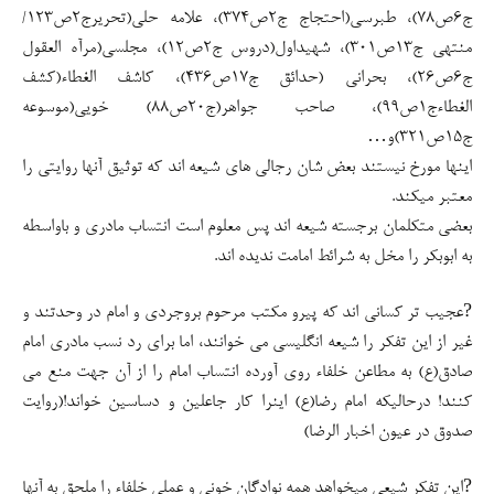
ج۶ص۷۸)، طبرسی(احتجاج ج۲ص۳۷۴)، علامه حلی(تحریرج۲ص۱۲۳/
منتهی ج۱۳ص۳۰۱)، شهیداول(دروس ج۲ص۱۲)، مجلسی(مرآه العقول
ج۶ص۲۶)، بحرانی (حدائق ج۱۷ص۴۳۶)، کاشف الغطاء(کشف
الغطاءج۱ص۹۹)، صاحب جواهر(ج۲۰ص۸۸) خویی(موسوعه
ج۱۵ص۳۲۱)و…
اینها مورخ نیستند بعض شان رجالی های شیعه اند که توثیق آنها روایتی را
معتبر میکند.
بعضی متکلمان برجسته شیعه اند پس معلوم است انتساب مادری و باواسطه
به ابوبکر را مخل به شرائط امامت ندیده اند.
?عجیب تر کسانی اند که پیرو مکتب مرحوم بروجردی و امام در وحدتند و
غیر از این تفکر را شیعه انگلیسی می خوانند، اما برای رد نسب مادری امام
صادق(ع) به مطاعن خلفاء روی آورده انتساب امام را از آن جهت منع می
کنند! درحالیکه امام رضا(ع) اینرا کار جاعلین و دساسین خواند!(روایت
صدوق در عیون اخبار الرضا)
?این تفکر شیعی میخواهد همه نوادگان خونی و عملی خلفاء را ملحق به آنها