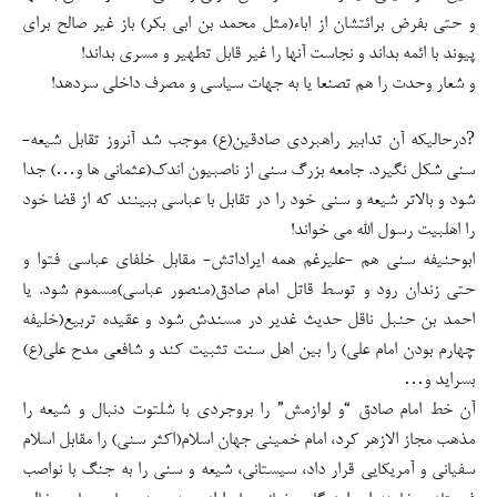
و حتی بفرض برائتشان از اباء(مثل محمد بن ابی بکر) باز غیر صالح برای
پیوند با ائمه بداند و نجاست آنها را غیر قابل تطهیر و مسری بداند!
و شعار وحدت را هم تصنعا یا به جهات سیاسی و مصرف داخلی سردهد!
?درحالیکه آن تدابیر راهبردی صادقین(ع) موجب شد آنروز تقابل شیعه-
سنی شکل نگیرد. جامعه بزرگ سنی از ناصبیون اندک(عثمانی ها و…) جدا
شود و بالاتر شیعه و سنی خود را در تقابل با عباسی ببینند که از قضا خود
را اهلبیت رسول الله می خواند!
ابوحنیفه سنی هم -علیرغم همه ایراداتش- مقابل خلفای عباسی فتوا و
حتی زندان رود و توسط قاتل امام صادق(منصور عباسی)مسموم شود. یا
احمد بن حنبل ناقل حدیث غدیر در مسندش شود و عقیده تربیع(خلیفه
چهارم بودن امام علی) را بین اهل سنت تثبیت کند و شافعی مدح علی(ع)
بسراید و…
آن خط امام صادق “و لوازمش” را بروجردی با شلتوت دنبال و شیعه را
مذهب مجاز الازهر کرد، امام خمینی جهان اسلام(اکثر سنی) را مقابل اسلام
سفیانی و آمریکایی قرار داد، سیستانی، شیعه و سنی را به جنگ با نواصب