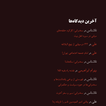
آخرین دیدگاه‌ها
ناشناس
در
سخنرانی/ کارکرد حلقه‌های
میانی در سیره اهل بیت
علی
در
۳۳/ درسهایی از نهج البلاغه
علی
در
امام جمعه اجتماعی تهران!
ناشناس
در
سخنرانی/ سائحات!
بهرام ابراهیمی
در
نقشه راه بقیه الله!
ناشناس
در
فهرستی از برخی یادداشت‌ها و
سخنرانی‌ها در حوزه سیاست و حکمرانی
ناشناس
در
سخنرانی/ سیر و سفر آخرت
علی
در
وقتی امیر المومنین قنبر را تازیانه زد!