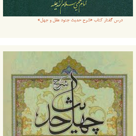
درس گفتار کتاب «شرح حدیث جنود عقل و جهل»