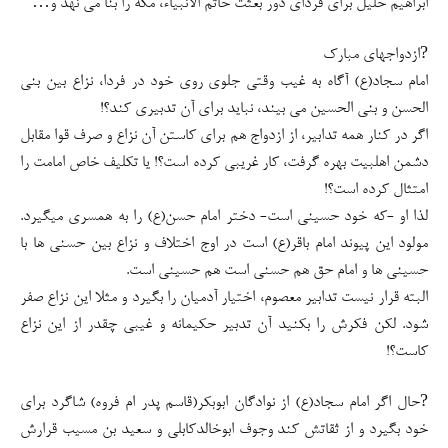
ابراهیم خلیل برای فردای دور بعثت خاتم الانبیاء، مکه را بنا می نهد و…
?ازدواجهای مبارک
امام سجاد(ع) آگاه به غیب وقتی جلوی روی خود در فردا، نزاع بین بنی
الحسن و بنی الحسین می بیند، نباید برای آن تدبیری کند؟!
اگر در کنار همه تدابیر، از ازدواج هم برای کاستن آن نزاع و صرف قوا مقابل
دشمن اهلبیت بهره گرفت، کار غریبی کرده است؟! یا تکلیف خاص امامت را
امتثال کرده است؟!
لذا او -که خود حسینی است- دختر امام حسن(ع) را به همسری میگیرد.
مولود این پیوند امام باقر(ع) است در اوج اختلاف و نزاع بین حسنی ها با
حسینی ها و امام حق هم حسنی است هم حسینی است.
البته قرار نیست تدابیر معصوم، اختیار آدمیان را بگیرد و مثلا این نزاع صفر
شود. لکن فکرش را بکنید آن تدبیر حکیمانه و غیبی چقدر از این نزاع
کاست؟!
?حال اگر امام سجاد(ع) از نوادگان ابوبکر(قاسم پدر ام فروه) شاگرد برای
خود بگیرد و از ثقاتش کند وجوف ابوخالدکابلی و سعید بن مسیب قرارش