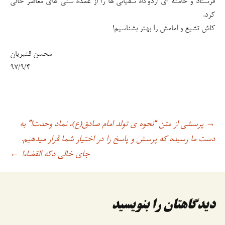
فرستاد و خامنه ای اردوگاه سفیانی ها را از عمده سنی های معاصر خالی
کرد.
کاش تشیع و امامش را بهتر بشناسیم!
محسن قنبریان
۹۷/۹/۴
پرسشی از متن “نحوه ی تولد امام صادق(ع)، نماد وحدت!” به
→
اوبری
دست ما رسیده که پرسش و پاسخ را در اختیار شما قرار میدهیم.
جای خالی دکه القضاء!
←
وشته
دیدگاهتان را بنویسید