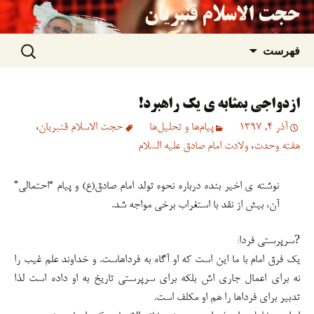
حجت الاسلام قنبریان
جستجو
رفتن
فهرست
برای:
به
ازدواجی بمثابه ی یک راهبرد!
نوشته‌ها
آذر 4, 1397
پیام‌ها و تحلیل‌ها
حجت الاسلام قنبریان
،
هفته وحدت
،
ولادت امام صادق علیه السلام
نوشته ی اخیر بنده درباره نحوه تولد امام صادق(ع) و پیام “احتمالی”
آن، بیش از نقد با استغراب برخی مواجه شد.
?سرپرستی فردا:
یک فرق امام با ما این است که او آگاه به فرداهاست. و خداوند علم غیب را
نه برای اعمال جاری اش بلکه برای سرپرستی تاریخ به او داده است لذا
تدبیر برای فرداها را هم او مکلف است.