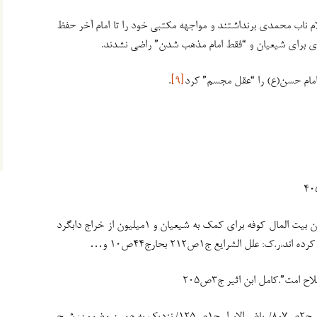
م ناب محمدی برنداشتند و مواجهه مکتبی خود را تا امام آخر حفظ
ری برای شیعیان و “فقط امام مذهب شدن” راضی نشدند.
 امام حسن(ع) را “عقل مجسم” کرد
[۹]
.
در شروط صلح اختلاف است اما ۵میلیون بیت المال کوفه برای کمک به شیعیان و ۱میلیون از خراج دابگرد
: علل الشرایع ج۱ص۲۱۲ بحارج۴۴ص۱۰ و…
 امت”.کامل ابن اثیر ج۳ص۲۰۵