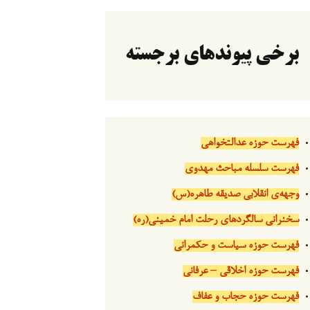
برخی پیوندهای برجسته
فهرست حوزه عدالتخواهی
فهرست سلسله مباحث مهدوی
وجهه‌ی انقلابی صدیقه طاهره(س)
سخنرانی سالگردهای رحلت امام خمینی(ره)
فهرست حوزه سیاست و حکمرانی
فهرست حوزه اخلاقی – عرفانی
فهرست حوزه حجاب و عفاف