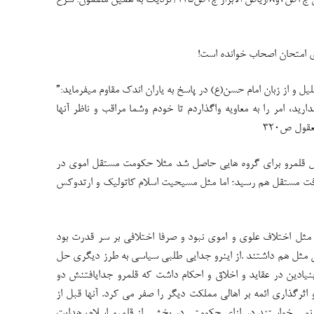
الارشاد ج۲ص۱۱ ترجمه رسولی محلاتی ج۲ص۷و۸/ریاض الابرار ج۱ص۱۲۵/ نزدیک به همین مضمون: شرح
ی امتحان اصحاب خوانده است!
یل و از زبان امام حسن(ع) در پاسخ به یاران اندک مقاوم میفرماید:”
رید، امر را به معاویه واگذاردم تا خودم وشما مراقب و ناظر آنها
لعقول ص۳۲۰
 قلمرو برای گروه هایی حاصل شد مثلا حکومت مستقل اموی در
ال۱۳۸ق) که تا سال ۳۰۰ به خلافت مستقل هم رسید؛ اما مثل مسیحیت اسلام کاتولیک و ارتدوکس
ثل اختلاف علوی و اموی نبود و صرفا اختلافی بر سر قدرت بود
ی مثل هم داشتند .از اینرو جدایی طلبی سیاسی به طرز دیگری حل
نیادین در عقاید و اخلاق و احکام داشت که قلمرو جدایافتنش دو
ثرگذاری ائمه بر اهالی مملکت دیگر را صفر می کرد. آنها قبل از
نمی خواستند در ازای حکومتی در بخشی از قلمرو اسلام، هدایت