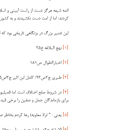
ائمه شیعه هرگز دست از راست آیینی و اسلا
کردند؛ اما از امت دست نکشیدند و به کشو
این تدبیر بزرگ در بزنگاهی تاریخی بود که
[۱]
نهج البلاغه خ۲۵
[۲]
اخبارالطوال ص۱۸۱
[۳]
طبری ج۲ص۹۳/ کامل ابن اثیر ج۳ص۴۰۵
[۴]
برای بازماندگان جمل و صفین را برخی قید کرده اند.ر.ک
[۵]
یعنی : ” ترا( معاویه) رها کردم بخاطر صلاح