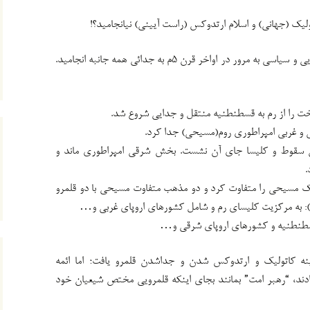
ولیک (جهانی) و اسلام ارتدوکس (راست آیینی) نیانجامید؟!
مسیحیتِ واحد، از قرن۴م با جدایی جغرافیایی و سیاسی به مرور در اواخر قرن ۵م به جدائی همه جانبه انجامید.
بخش غربی سقوط و کلیسا جای آن نشست. بخش شرقی امپراطوری ماند و
.
مناسک مسیحی را متفاوت کرد و دو مذهب متفاوت مسیحی با دو قلمرو
): به مرکزیت کلیسای رم و شامل کشورهای اروپای غربی و…
سطنطنیه و کشورهای اروپای شرقی و…
نه کاتولیک و ارتدوکس شدن و جداشدن قلمرو یافت؛ اما ائمه
ند، “رهبر امت” بمانند بجای اینکه قلمرویی مختص شیعیان خود