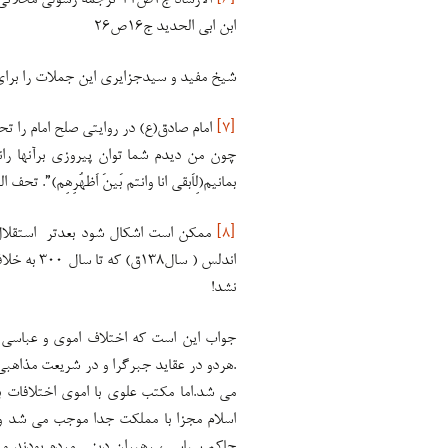
[۶]
ابن ابی الحدید ج۱۶ص۲۶
شیخ مفید و سیدجزایری این جملات را برا
[۷]
امام صادق(ع) در روایتی صلح امام را تحل
چون من دیدم شما توان پیروزی برآنها راندا
بمانیم(لِاَبقی انا وانتم بَینَ اَظهُرِهِم)”. تحف ا
[۸]
ممکن است اشکال شود بعدتر استقلال
اندلس ( س
نشد!
جواب این است که اختلاف اموی و عباسی م
.هردو در عقاید جبرگرا و در شریعت مذاهب
می شد.اما مکتب علوی با اموی اختلافات ب
اسلام مجزا با مملکت جدا موجب می شد و ا
حاکم سیاسی، رهبران دینی مردم بودند و 