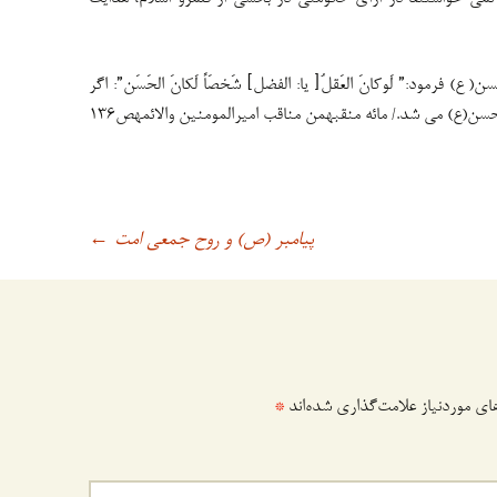
) فرمود:” لَوکانَ العَقلُ[ یا: الفضل] شَخصَاً لَکانَ الحَسَن”: اگر
(ع) می شد./ مائه منقبهمن مناقب امیرالمومنین والائمهص۱۳۶
پیامبر (ص) و روح جمعی امت
←
ی موردنیاز علامت‌گذاری شده‌اند
*