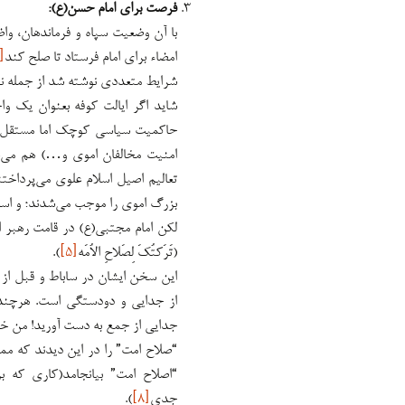
فرصت برای امام حسن(ع):
با آن وضعیت سپاه و فرماندهان، وا
امضاء برای امام فرستاد تا صلح کند
[۳]
شرایط متعددی نوشته شد از جمله نو
شاید اگر ایالت کوفه بعنوان یک و
حاکمیت سیاسی کوچک اما مستقل، م
امنیت مخالفان اموی و…) هم می‌شد
تعالیم اصیل اسلام علوی می‌پرداخت
بزرگ اموی را موجب می‌شدند؛ و اسلا
لکن امام مجتبی(ع) در قامت رهبر 
(تَرَکتُکَ لِصَلاحِ الاُمَه
[۵]
).
این سخن ایشان در ساباط و قبل از 
از جدایی و دودستگی است. هرچند ا
جدایی از جمع به دست آورید! من خی
“صلاح امت” را در این دیدند که مم
“اصلاح امت” بیانجامد(کاری که
جدی
[۸]
).