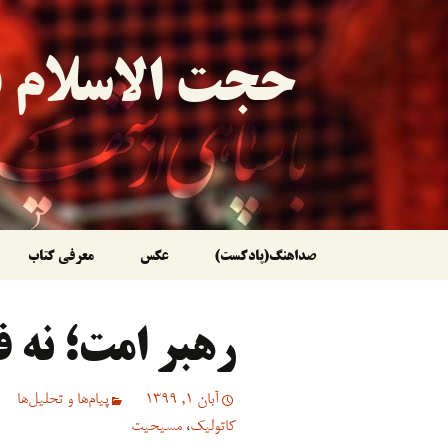
حجت الاسلام ق
رفتن
صداهنگ(پادکست)
عکس
معرفی کتاب
به
رهبر امت؛ نه ف
نوشته‌ها
آبان 1, 1399
پیام‌ها و تحلیل‌ها
کاتولیک
،
مسیحیت