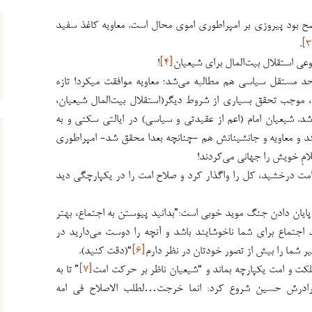
ضح بود پیروزی بر امپراطوری اموی محال است. معاویه کاغذ سفید
.
عی استقلال بیت‌المال برای شیعیان
[۴]
!
احد مستقل سیاسی هم مطالبه می‌شد؛ معاویه موافقت میکرد! تازه
وجب تحقق بسیاری از شروط دیگر(استقلال بیت‌المال شیعیان،
. شیعیان امام (اعم از عقیدتی و سیاسی) در ایالتی سکنی و به
ند و معاویه و جانشینانش هم -چنانچه بعدا محقق شد- امپراطوری
مِ خویش را جهانی می‌کردند!
امت درخشید، کل را واگذار کرد و صلاح امت را در یکپارچگی دید
پایان دادن جنگ موید خوبی است:”بدانید پیوستن به اجتماع، بهتر
جتماع برای شما ناخوشایند باشد و آنچه را دوست می‌دارید در
ر شما را بیش از تصور خودتان در نظر دارم
[۶]
“(دقت کنید).
لکت و امت یکپارچه بماند و “شیعیان ناظر بر حرکت امت
[۷]
” تا به
 برادرش حسین شروع کرد: انما خرجت…لطلب الاصلاح فی امه