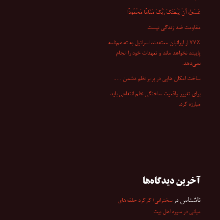
عَسَىٰ أَنْ یَبْعَثَکَ رَبُّکَ مَقَامًا مَحْمُودًا
مقاومت ضد زندگی نیست.
۷۷٪ از ایرانیان معتقدند اسرائیل به تفاهم‌نامه
پایبند نخواهد ماند و تعهدات خود را انجام
نمی‌دهد.
ساخت امکان هایی در برابر نظم دشمن ….
برای تغییر واقعیت ساختگی نظم انتفاعی باید
مبارزه کرد.
آخرین دیدگاه‌ها
ناشناس
در
سخنرانی/ کارکرد حلقه‌های
میانی در سیره اهل بیت