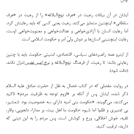
پ.ن:
ایشان در آن بیانات رعیت در «عرف نهج‌البلاغه» را از رعیت در «عرف
سلطانی» اینچنین متمایز می‌کند. رعیت یعنی کسی که باید رعایتش کرد.
اما رعایت انسان با آزادی‌خواهی و عدالت‌خواهی و معنویت‌خواهی اوست.
رعایت اینچنینیِ انسان‌ها بر دوش ولیّ امر و حکومت اسلامی است.
از اینرو همه راهبردهای سیاسی، اقتصادی، امنیتی حکومت باید با چنین
رعایتی باشد؛ تا رعیت، از فرهنگ نهج‌البلاغه و
نرخ امیر غدیر
تنزل نکند.
(دقت شود)
در روایت مفصلی که در کتاب خصال به نقل از حضرت صادق علیه السلام
ذکر شده، ایشان پس از آنکه بر «لزوم توجه به ظرفیت مردم» تاکید
می‌کنند، می‌گویند: «حکومت بنی امیه دارای سه خصوصیت بود: شمشیر،
بی تدبیری و ظلم! اما شیوه حکومت ما اهل بیت، بر مدارا، دلجویی، وقار،
تقیه، خوش اخلاقی، ورع و کوشش است. پس مردم را به این دینی که
دارید، ترغیب کنید.