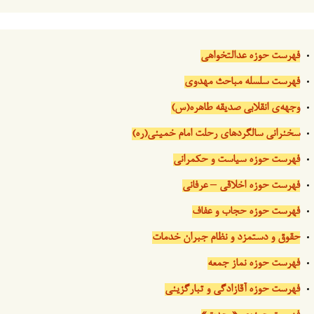
فهرست حوزه عدالتخواهی
فهرست سلسله مباحث مهدوی
وجهه‌ی انقلابی صدیقه طاهره(س)
سخنرانی سالگردهای رحلت امام خمینی(ره)
فهرست حوزه سیاست و حکمرانی
فهرست حوزه اخلاقی – عرفانی
فهرست حوزه حجاب و عفاف
حقوق و دستمزد و نظام جبران خدمات
فهرست حوزه نماز جمعه
فهرست حوزه آقازادگی و تبارگزینی