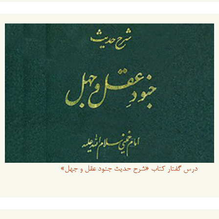
درس گفتار کتاب «شرح حدیث جنود عقل و جهل»