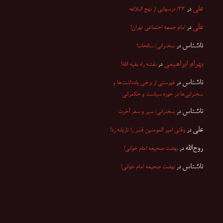
علی
در
۳۳/ درسهایی از نهج البلاغه
علی
در
امام جمعه اجتماعی تهران!
ناشناس
در
سخنرانی/ سائحات!
بهرام ابراهیمی
در
نقشه راه بقیه الله!
ناشناس
در
فهرستی از برخی یادداشت‌ها و
سخنرانی‌ها در حوزه سیاست و حکمرانی
ناشناس
در
سخنرانی/ سیر و سفر آخرت
علی
در
وقتی امیر المومنین قنبر را تازیانه زد!
روح‌الله
در
نهضت صحیفه امام خوانی!
ناشناس
در
نهضت صحیفه امام خوانی!