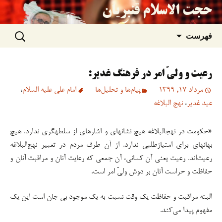
حجت الاسلام قنبریان
جستجو
رفتن
فهرست
برای:
به
رعیت و ولیّ امر در فرهنگ غدیر:
نوشته‌ها
مرداد 17, 1399
پیام‌ها و تحلیل‌ها
امام علی علیه السلام
،
عید غدیر
،
نهج البلاغه
«حکومت در نهج­البلاغه هیچ نشانه­ای و اشاره­ای از سلطه­گری ندارد. هیچ
بهانه­ای برای امتیازطلبی ندارد. از آن طرف مردم در تعبیر نهج‌البلاغه
رعیت‌اند. رعیت یعنی آن کسانی، آن جمعی که رعایت آنان و مراقبت آنان و
حفاظت و حراست آنان بر دوش ولیّ امر است.
البته مراقبت و حفاظت یک وقت نسبت به یک موجود بی جان است این یک
مفهوم پیدا می‌کند.