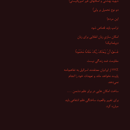
شهید بهشتی و امکانهای غیر امپریالیستی!
دو نوع تحمیل بر ولیّ!
این مردم!
ترامپ باید قصاص شود
امکان سازیِ زبان انقلابی برای زبان
دیپلماتیک!
عَسَىٰ أَنْ یَبْعَثَکَ رَبُّکَ مَقَامًا مَحْمُودًا
مقاومت ضد زندگی نیست.
۷۷٪ از ایرانیان معتقدند اسرائیل به تفاهم‌نامه
پایبند نخواهد ماند و تعهدات خود را انجام
نمی‌دهد.
ساخت امکان هایی در برابر نظم دشمن ….
برای تغییر واقعیت ساختگی نظم انتفاعی باید
مبارزه کرد.