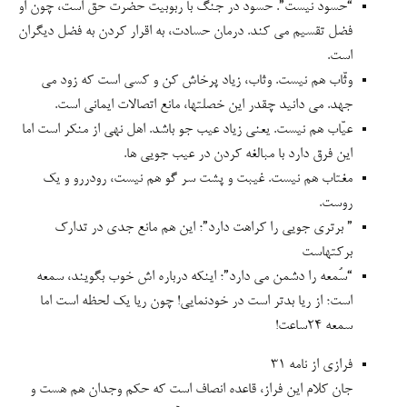
“حسود نیست”. حسود در جنگ با ربوبیت حضرت حق است، چون او
فضل تقسیم می کند. درمان حسادت، به اقرار کردن به فضل دیگران
است.
وثّاب هم نیست. وثاب، زیاد پرخاش کن و کسی است که زود می
جهد. می دانید چقدر این خصلتها، مانع اتصالات ایمانی است.
عیّاب هم نیست. یعنی زیاد عیب جو باشد. اهل نهی از منکر است اما
این فرق دارد با مبالغه کردن در عیب جویی ها.
مغتاب هم نیست. غیبت و پشت سر گو هم نیست، رودررو و یک
روست.
” برتری جویی را کراهت دارد”؛ این هم مانع جدی در تدارک
برکتهاست
“سُمعه را دشمن می دارد”؛ اینکه درباره اش خوب بگویند، سمعه
است؛ از ریا بدتر است در خودنمایی! چون ریا یک لحظه است اما
سمعه ۲۴ساعت!
فرازی از نامه ۳۱
جان کلام این فراز، قاعده انصاف است که حکم وجدان هم هست و