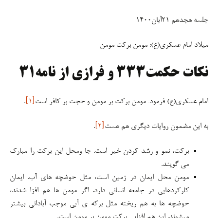
جلسه هجدهم ۲۱آبان۱۴۰۰
میلاد امام عسکری(ع): مومن برکت مومن
نکات حکمت
۳۳۳
و فرازی از نامه
۳۱
امام عسکری(ع) فرمود: مومن برکت بر مومن و حجت بر کافر است
[۱]
.
به این مضمون روایات دیگری هم هست
[۲]
.
برکت، نمو و رشد کردن خیر است. جا ومحل این برکت را مبارک
می گویند.
مومن محل ایمان در زمین است، مثل حوضچه های آب. ایمان
کارکردهایی در جامعه انسانی دارد. اگر مومن ها هم افزا شدند،
حوضچه ها به هم ریخته مثل برکه ی آبی موجب آبادانی بیشتر
میشوند. این هم افزایی برکت مومن بر مومن است.