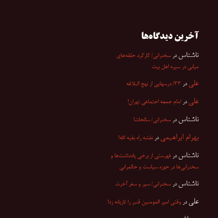
آخرین دیدگاه‌ها
ناشناس
در
سخنرانی/ کارکرد حلقه‌های
میانی در سیره اهل بیت
علی
در
۳۳/ درسهایی از نهج البلاغه
علی
در
امام جمعه اجتماعی تهران!
ناشناس
در
سخنرانی/ سائحات!
بهرام ابراهیمی
در
نقشه راه بقیه الله!
ناشناس
در
فهرستی از برخی یادداشت‌ها و
سخنرانی‌ها در حوزه سیاست و حکمرانی
ناشناس
در
سخنرانی/ سیر و سفر آخرت
علی
در
وقتی امیر المومنین قنبر را تازیانه زد!