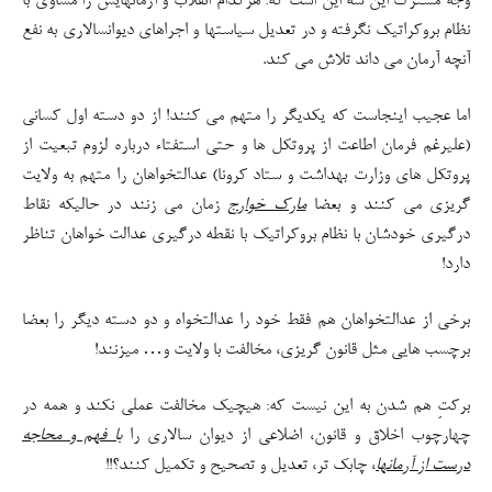
وجه مشترک این سه این است که: هرکدام انقلاب و آرمانهایش را مساوی با
نظام بروکراتیک نگرفته و در تعدیل سیاستها و اجراهای دیوانسالاری به نفع
آنچه آرمان می داند تلاش می کند.
اما عجیب اینجاست که یکدیگر را متهم می کنند! از دو دسته اول کسانی
(علیرغم فرمان اطاعت از پروتکل ها و حتی استفتاء درباره لزوم تبعیت از
پروتکل های وزارت بهداشت و ستاد کرونا) عدالتخواهان را متهم به ولایت
گریزی می کنند و بعضا
مارک خوارج
زمان می زنند در حالیکه نقاط
درگیری خودشان با نظام بروکراتیک با نقطه درگیری عدالت خواهان تناظر
دارد!
برخی از عدالتخواهان هم فقط خود را عدالتخواه و دو دسته دیگر را بعضا
برچسب هایی مثل قانون گریزی، مخالفت با ولایت و… میزنند!
برکتِ هم شدن به این نیست که: هیچیک مخالفت عملی نکند و همه در
چهارچوب اخلاق و قانون، اضلاعی از دیوان سالاری را
با فهم و محاجه
درست از آرمانها
، چابک تر، تعدیل و تصحیح و تکمیل کنند؟!!