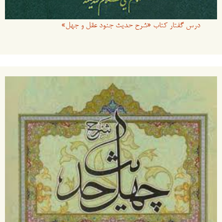
درس گفتار کتاب «شرح حدیث جنود عقل و جهل»