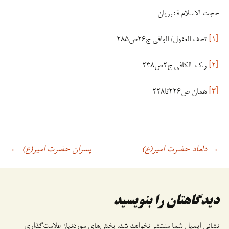
حجت الاسلام قنبریان
[۱]
تحف العقول/ الوافی ج۲۶ص۲۸۵
[۲]
ر.ک: الکافی ج۲ص۲۳۸
[۳]
همان ص۲۲۶تا۲۲۸
داماد حضرت امیر(ع)
پسران حضرت امیر(ع)
→
اوبری
←
وشته
دیدگاهتان را بنویسید
نشانی ایمیل شما منتشر نخواهد شد.
بخش‌های موردنیاز علامت‌گذاری