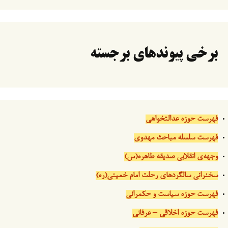
برخی پیوندهای برجسته
فهرست حوزه عدالتخواهی
فهرست سلسله مباحث مهدوی
وجهه‌ی انقلابی صدیقه طاهره(س)
سخنرانی سالگردهای رحلت امام خمینی(ره)
فهرست حوزه سیاست و حکمرانی
فهرست حوزه اخلاقی – عرفانی