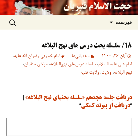
حجت الاسلام قنبریان
جستجو
رفتن
فهرست
برای:
به
۱۸/ سلسله بحث درس های نهج البلاغه
نوشته‌ها
آبان 26, 1400
سخنرانی‏‏‌ها
امام خمینی رضوان الله علیه
،
امام علی علیه السلام
،
سلسله درس‌های نهج‌البلاغه
،
مولای متقیان
،
نهج البلاغه
،
ولایت
،
ولایت فقیه
دریافت جلسه هجدهم «سلسله بحثهای نهج البلاغه»
|
“
دریافت از پیوند کمکی
“