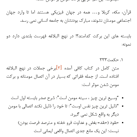
قرآن، مکه، کربلا و… همه در جهان فیزیکی هستند اما تا وارد جهان
اجتماعی مومنان نشوند، مبارک بودنشان به جامعه انسانی نمی رسد.
بایسته های این برکت کدامند؟! در نهج البلاغه فهرست بلندی دارد دو
نمونه:
حکمت۳۳۳
متن کامل در کتاب کافی آمده
[۳]
برخی جملات در نهج البلاغه
افتاده است. از جمله فقراتی که بسیار در آن اتصال مومنانه و برکت
مومن شدن موثر است:
“وسیع ترین چیز ، سینه مومن است”؛ شرح صدر بایسته اول است
“ذلیل ترین چیز نفس اوست”؛ تا خود را ذلیل نکند اتصالی با مومن
دیگر به واقع شکل نمی گیرد.
حقود (حقد= بغض و عداوت فرو خفته و مترصد فرصت بودن)
نیست؛ این یک مانع جدی اتصال واقعی ایمانی است